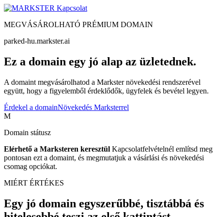
Kapcsolat
MEGVÁSÁROLHATÓ PRÉMIUM DOMAIN
parked-hu.markster.ai
Ez a domain egy jó alap az üzletednek.
A domaint megvásárolhatod a Markster növekedési rendszerével
együtt, hogy a figyelemből érdeklődők, ügyfelek és bevétel legyen.
Érdekel a domain
Növekedés Marksterrel
M
Domain státusz
Elérhető a Marksteren keresztül
Kapcsolatfelvételnél említsd meg
pontosan ezt a domaint, és megmutatjuk a vásárlási és növekedési
csomag opciókat.
MIÉRT ÉRTÉKES
Egy jó domain egyszerűbbé, tisztábbá és
hitelesebbé teszi az első kattintást.