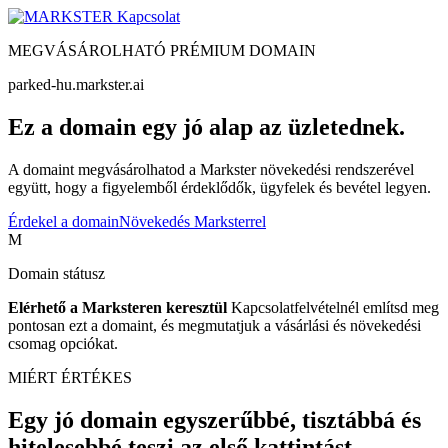
Kapcsolat
MEGVÁSÁROLHATÓ PRÉMIUM DOMAIN
parked-hu.markster.ai
Ez a domain egy jó alap az üzletednek.
A domaint megvásárolhatod a Markster növekedési rendszerével
együtt, hogy a figyelemből érdeklődők, ügyfelek és bevétel legyen.
Érdekel a domain
Növekedés Marksterrel
M
Domain státusz
Elérhető a Marksteren keresztül
Kapcsolatfelvételnél említsd meg
pontosan ezt a domaint, és megmutatjuk a vásárlási és növekedési
csomag opciókat.
MIÉRT ÉRTÉKES
Egy jó domain egyszerűbbé, tisztábbá és
hitelesebbé teszi az első kattintást.