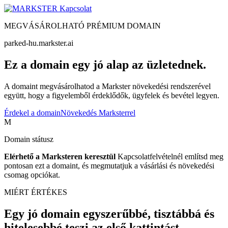
Kapcsolat
MEGVÁSÁROLHATÓ PRÉMIUM DOMAIN
parked-hu.markster.ai
Ez a domain egy jó alap az üzletednek.
A domaint megvásárolhatod a Markster növekedési rendszerével
együtt, hogy a figyelemből érdeklődők, ügyfelek és bevétel legyen.
Érdekel a domain
Növekedés Marksterrel
M
Domain státusz
Elérhető a Marksteren keresztül
Kapcsolatfelvételnél említsd meg
pontosan ezt a domaint, és megmutatjuk a vásárlási és növekedési
csomag opciókat.
MIÉRT ÉRTÉKES
Egy jó domain egyszerűbbé, tisztábbá és
hitelesebbé teszi az első kattintást.